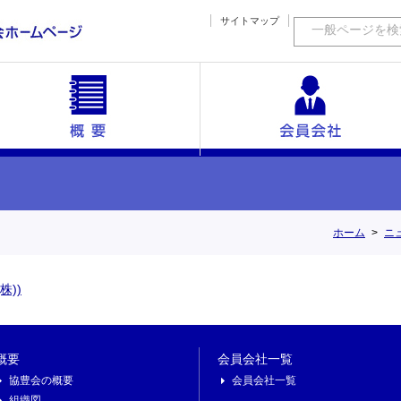
サイトマップ
一般ページを検
ックス
協豊会の概要
海外短信
組織図
沿革
会員会社一覧
活動内容
幹事
ホーム
ニ
))
概要
会員会社一覧
協豊会の概要
会員会社一覧
組織図