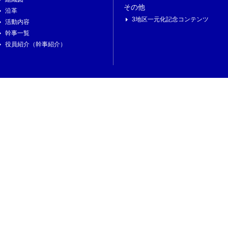
その他
沿革
3地区一元化記念コンテンツ
活動内容
幹事一覧
役員紹介（幹事紹介）