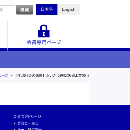
日本語
English
索
一覧
ュース
【地域社会の発展】あいさつ運動(阪部工業(株))
会員専用ページ
委員会・部会
テーマ研究部会