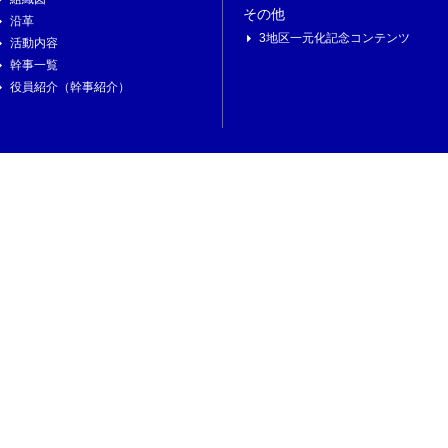
その他
沿革
3地区一元化記念コンテンツ
活動内容
幹事一覧
役員紹介（幹事紹介）