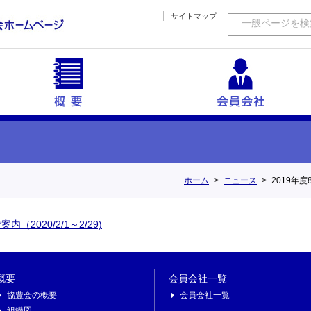
サイトマップ
一般ページを検
ックス
協豊会の概要
海外短信
組織図
沿革
会員会社一覧
活動内容
幹事
ホーム
ニュース
2019年度
2020/2/1～2/29)
概要
会員会社一覧
協豊会の概要
会員会社一覧
組織図