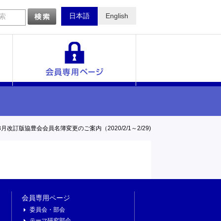
日本語
English
索
一覧
8月改訂版協豊会会員名簿変更のご案内（2020/2/1～2/29)
会員専用ページ
委員会・部会
テーマ研究部会